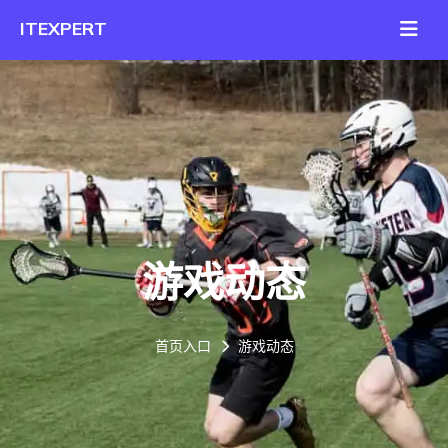
游戏动态
首页入口
游戏动态