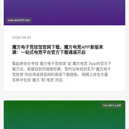
2026-04-02
魔方电子竞技馆官网下载、魔方电竞APP新版来
袭：一站式电竞平台官方下载通道开启
看起来你在寻找“魔方电子竞技馆”或“魔方电竞”App的官方下
载方式。根据目前的搜索结果，暂时没有找到名为“魔方电子
竞技馆”的应用或其官网的直接下载链接。 网络上存在大量
名称中包含“魔方”和“电竞”的应...