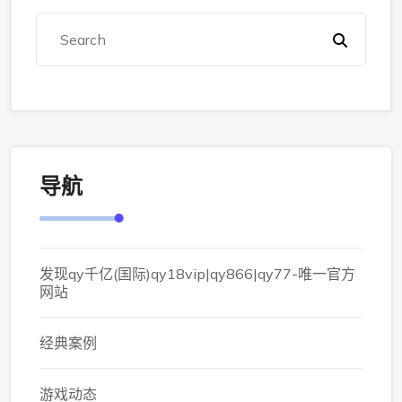
导航
发现qy千亿(国际)qy18vip|qy866|qy77-唯一官方
网站
经典案例
游戏动态