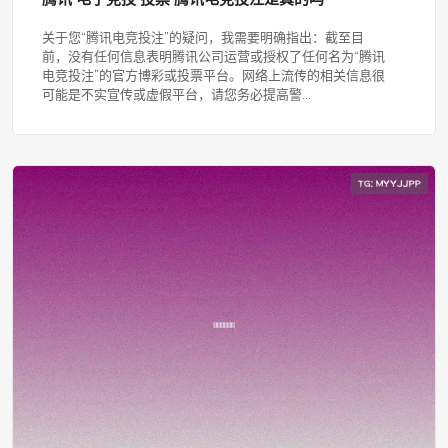
关于您“腾讯电竞投注”的疑问，我需要明确指出：截至目
前，没有任何信息表明腾讯公司运营或授权了任何名为“腾讯
电竞投注”的官方博彩或投票平台。网络上流传的相关信息很
可能是不实宣传或虚假平台，请您务必提高警...