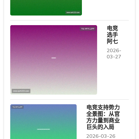
电竞
选手
阿七
2026-
03-27
电竞支持势力
全景图：从官
方力量到商业
巨头的入局
2026-03-26