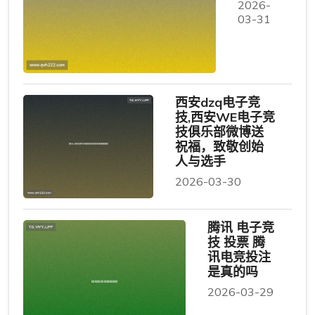
2026-
03-31
西安dzq电子竞
技,西安WE电子竞
技俱乐部微博送
祝福，致敬创始
人与选手
2026-03-30
腾讯 电子竞
技 投票 腾
讯电竞投注
是真的吗
2026-03-29